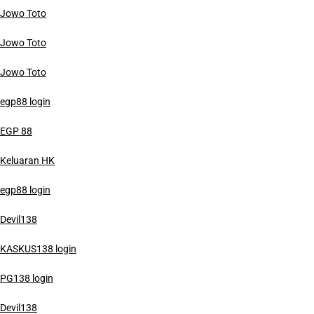
Jowo Toto
Jowo Toto
Jowo Toto
egp88 login
EGP 88
Keluaran HK
egp88 login
Devil138
KASKUS138 login
PG138 login
Devil138