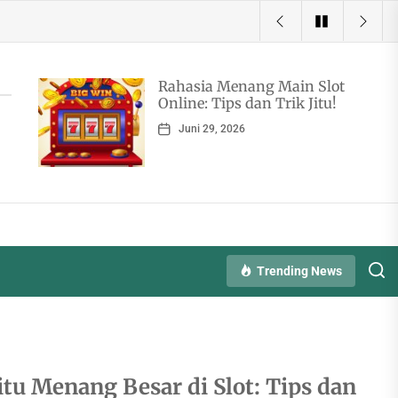
Rahasia Menang Main Slot
Rahasia Jackpot Besar: Cara
Cara Raih Jackpot di Slot: Tips
Raih Kemenangan Besar di
Cara Menangkan Semua
Online: Tips dan Trik Jitu!
Mudah Dapat Untung Besar!
Jitu untuk Menang Besar!
Slot: Tips dan Trik Mudahnya!
Permainan: Tips Maksimal!
Juni 29, 2026
Juni 28, 2026
Juni 26, 2026
Juni 24, 2026
Juni 22, 2026
Trending News
itu Menang Besar di Slot: Tips dan