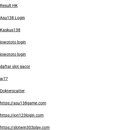
Result HK
Asu138 Login
Kaskus138
jowototo login
jowototo login
daftar slot gacor
w77
Dokterscatter
https://asu138game.com
https://ion123login.com
https://slotwin303play.com