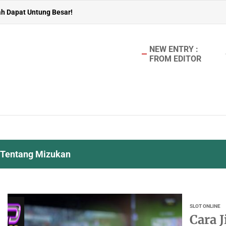
h Dapat Untung Besar!
tu untuk Menang Besar!
NEW ENTRY :
ips dan Trik Mudahnya!
FROM EDITOR
: Tips Maksimal!
Tips dan Trik Jitu!
h Dapat Untung Besar!
tu untuk Menang Besar!
Tentang Mizukan
ips dan Trik Mudahnya!
: Tips Maksimal!
SLOT ONLINE
Cara J