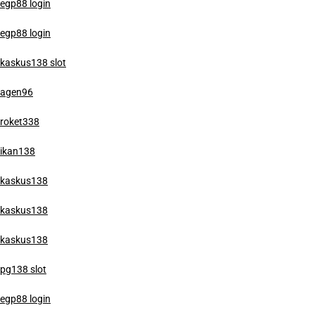
egp88 login
egp88 login
kaskus138 slot
agen96
roket338
ikan138
kaskus138
kaskus138
kaskus138
pg138 slot
egp88 login