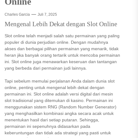
Online
Charles Garcia
Juli 7, 2025
Mengenal Lebih Dekat dengan Slot Online
Slot online telah menjadi salah satu permainan yang paling
populer di dunia perjudian online. Dengan mudahnya
akses dan berbagai pilihan permainan yang menarik, tidak
heran jika banyak orang tertarik untuk mencoba permainan
ini. Slot online juga menawarkan keseruan dan tantangan
yang berbeda dari permainan judi lainnya.
Tapi sebelum memulai perjalanan Anda dalam dunia slot
online, penting untuk mengenal lebih dekat dengan
permainan ini. Slot online adalah versi digital dari mesin
slot tradisional yang ditemukan di kasino. Permainan ini
menggunakan sistem RNG (Random Number Generator)
yang menghasilkan kombinasi angka secara acak untuk
menentukan hasil dari setiap putaran. Sehingga,
permainan ini sepenuhnya didasarkan pada
keberuntungan dan tidak ada strategi yang pasti untuk