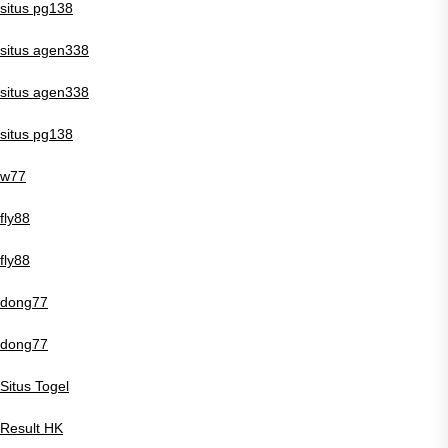
situs pg138
situs agen338
situs agen338
situs pg138
w77
fly88
fly88
dong77
dong77
Situs Togel
Result HK