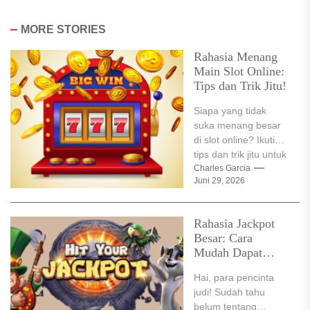
MORE STORIES
Rahasia Menang
Main Slot Online:
Tips dan Trik Jitu!
Siapa yang tidak
suka menang besar
di slot online? Ikuti
tips dan trik jitu untuk
memaksimalkan
Charles Garcia
Juni 29, 2026
peluangmu dan raih
kemenangan besar di
Rahasia Menang
Rahasia Jackpot
Main Slot Online!
Besar: Cara
Mudah Dapat
Untung Besar!
Hai, para pencinta
judi! Sudah tahu
belum tentang