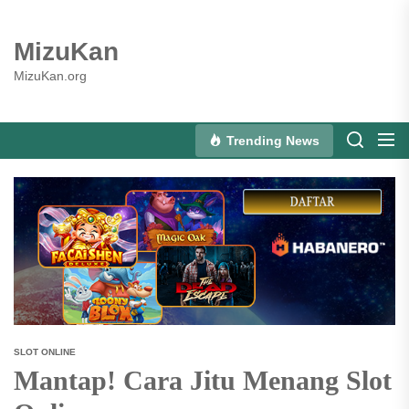
Skip
to
MizuKan
the
content
MizuKan.org
Trending News
SLOT ONLINE
Mantap! Cara Jitu Menang Slot