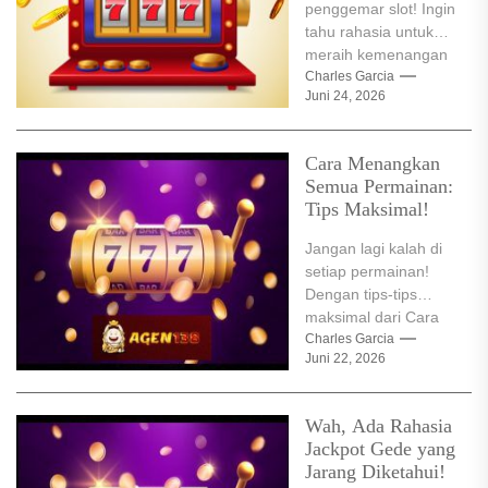
penggemar slot! Ingin
tahu rahasia untuk
meraih kemenangan
besar? Yuk, simak
Charles Garcia
Juni 24, 2026
tips dan trik
mudahnya di sini!
#SlotOnline
Cara Menangkan
#TipsKemenangan
Semua Permainan:
#T
Tips Maksimal!
Jangan lagi kalah di
setiap permainan!
Dengan tips-tips
maksimal dari Cara
Menangkan Semua
Charles Garcia
Juni 22, 2026
Permainan, kamu
bisa jadi juara di
segala game! Yuk
Wah, Ada Rahasia
cek sekarang! 😎
Jackpot Gede yang
Jarang Diketahui!