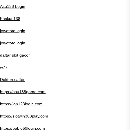
Asu138 Login
Kaskus138
jowototo login
jowototo login
daftar slot gacor
w77
Dokterscatter
https://asu138game.com
https://ion123login.com
https://slotwin303play.com
https://pablo69login.com