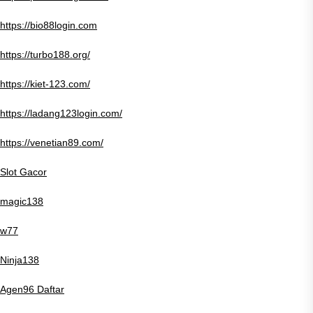
https://bio88login.com
https://turbo188.org/
https://kiet-123.com/
https://ladang123login.com/
https://venetian89.com/
Slot Gacor
magic138
w77
Ninja138
Agen96 Daftar