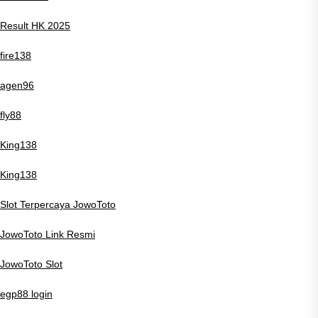
Result HK 2025
fire138
agen96
fly88
King138
King138
Slot Terpercaya JowoToto
JowoToto Link Resmi
JowoToto Slot
egp88 login