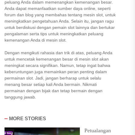
peluang Anda dalam memenangkan kemenangan besar.
Anda dapat memanfaatkan sumber daya online, seperti
forum dan blog yang membahas tentang mesin slot, untuk
meningkatkan pengetahuan Anda. Selain itu, jangan ragu
untuk berdiskusi dengan pemain slot lainnya dan bertukar
pengalaman serta tips untuk meningkatkan peluang
kemenangan Anda di mesin slot.
Dengan mengikuti rahasia dan trik di atas, peluang Anda
untuk mencetak kemenangan besar di mesin slot akan
meningkat secara signifikan. Namun, tetap ingat bahwa
keberuntungan juga memainkan peran penting dalam
permainan slot. Jadi, jangan berharap untuk selalu
menang besar setiap kali Anda bermain. Nikmati
permainan dengan bijak dan tetap bermain dengan
tanggung jawab.
MORE STORIES
Petualangan