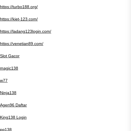
https://turbo188.org/
https://kiet-123.com/
https://ladang123login.com/
https://venetian89.com/
Slot Gacor
magic138
w77
Ninja138
Agen96 Daftar
King138 Login
pg138