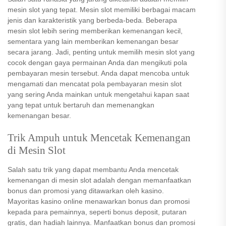
mesin slot yang tepat. Mesin slot memiliki berbagai macam
jenis dan karakteristik yang berbeda-beda. Beberapa
mesin slot lebih sering memberikan kemenangan kecil,
sementara yang lain memberikan kemenangan besar
secara jarang. Jadi, penting untuk memilih mesin slot yang
cocok dengan gaya permainan Anda dan mengikuti pola
pembayaran mesin tersebut. Anda dapat mencoba untuk
mengamati dan mencatat pola pembayaran mesin slot
yang sering Anda mainkan untuk mengetahui kapan saat
yang tepat untuk bertaruh dan memenangkan
kemenangan besar.
Trik Ampuh untuk Mencetak Kemenangan
di Mesin Slot
Salah satu trik yang dapat membantu Anda mencetak
kemenangan di mesin slot adalah dengan memanfaatkan
bonus dan promosi yang ditawarkan oleh kasino.
Mayoritas kasino online menawarkan bonus dan promosi
kepada para pemainnya, seperti bonus deposit, putaran
gratis, dan hadiah lainnya. Manfaatkan bonus dan promosi