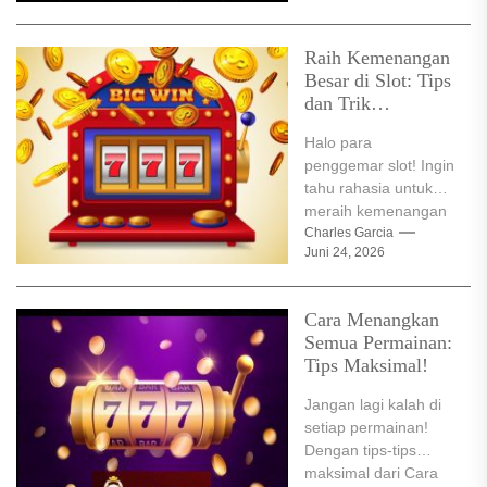
memenangkan
hadiah besar di slot!
Raih Kemenangan
Besar di Slot: Tips
dan Trik
Mudahnya!
Halo para
penggemar slot! Ingin
tahu rahasia untuk
meraih kemenangan
besar? Yuk, simak
Charles Garcia
Juni 24, 2026
tips dan trik
mudahnya di sini!
#SlotOnline
Cara Menangkan
#TipsKemenangan
Semua Permainan:
#T
Tips Maksimal!
Jangan lagi kalah di
setiap permainan!
Dengan tips-tips
maksimal dari Cara