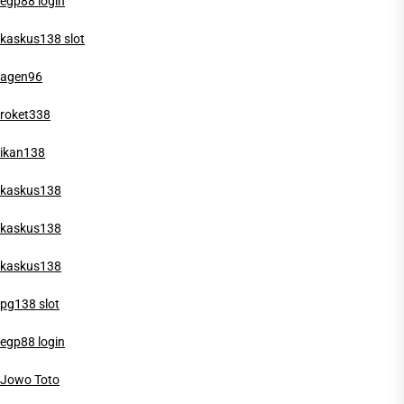
egp88 login
kaskus138 slot
agen96
roket338
ikan138
kaskus138
kaskus138
kaskus138
pg138 slot
egp88 login
Jowo Toto