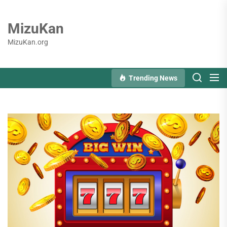
Skip
to
MizuKan
the
content
MizuKan.org
Trending News