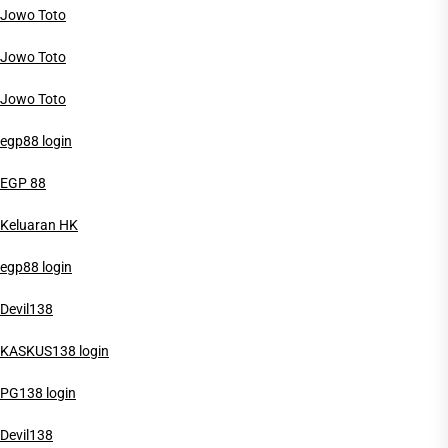
Jowo Toto
Jowo Toto
Jowo Toto
egp88 login
EGP 88
Keluaran HK
egp88 login
Devil138
KASKUS138 login
PG138 login
Devil138