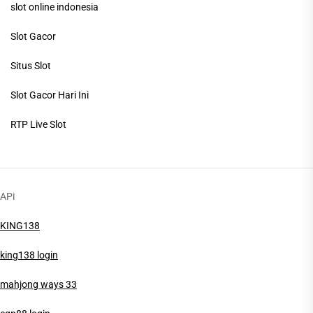
slot online indonesia
Slot Gacor
Situs Slot
Slot Gacor Hari Ini
RTP Live Slot
APi
KING138
king138 login
mahjong ways 33