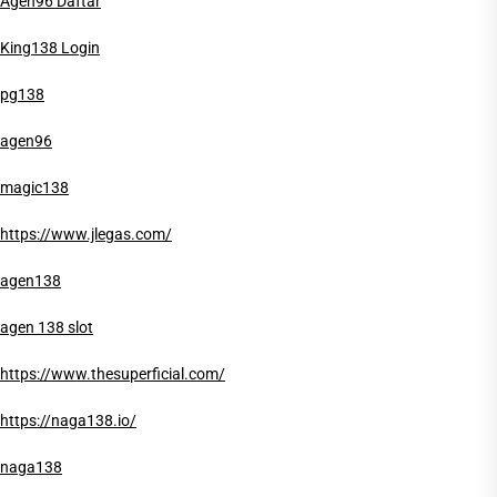
Agen96 Daftar
King138 Login
pg138
agen96
magic138
https://www.jlegas.com/
agen138
agen 138 slot
https://www.thesuperficial.com/
https://naga138.io/
naga138