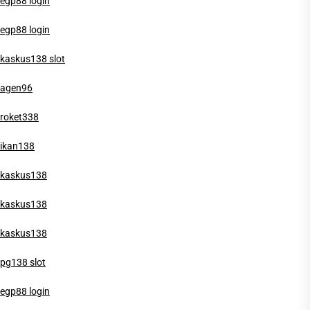
egp88 login
egp88 login
kaskus138 slot
agen96
roket338
ikan138
kaskus138
kaskus138
kaskus138
pg138 slot
egp88 login