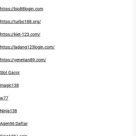
https://bio88login.com
https://turbo188.org/
https://kiet-123.com/
https://ladang123login.com/
https://venetian89.com/
Slot Gacor
magic138
w77
Ninja138
Agen96 Daftar