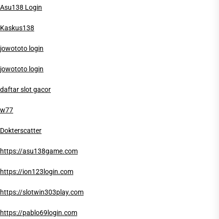
Asu138 Login
Kaskus138
jowototo login
jowototo login
daftar slot gacor
w77
Dokterscatter
https://asu138game.com
https://ion123login.com
https://slotwin303play.com
https://pablo69login.com