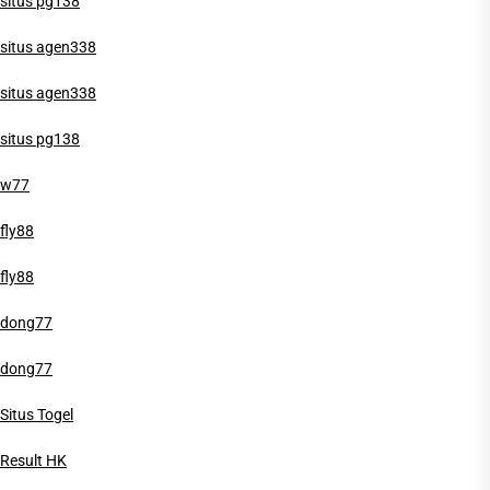
situs pg138
situs agen338
situs agen338
situs pg138
w77
fly88
fly88
dong77
dong77
Situs Togel
Result HK