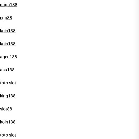
naga138
egp88
koin138
koin138
agen138
asu138
toto slot
king138
slot88
koin138
toto slot