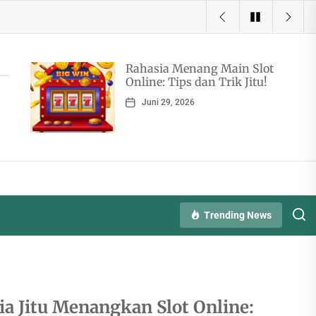
Rahasia Menang Main Slot
Rahasia Jackpot Besar: Cara
Cara Raih Jackpot di Slot: Tips
Raih Kemenangan Besar di
Cara Menangkan Semua
Online: Tips dan Trik Jitu!
Mudah Dapat Untung Besar!
Jitu untuk Menang Besar!
Slot: Tips dan Trik Mudahnya!
Permainan: Tips Maksimal!
Juni 29, 2026
Juni 28, 2026
Juni 26, 2026
Juni 24, 2026
Juni 22, 2026
Trending News
ia Jitu Menangkan Slot Online: