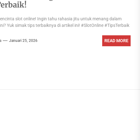
Terbaik!
encinta slot online! Ingin tahu rahasia jitu untuk menang dalam
ni? Yuk simak tips terbaiknya di artikel ini! #SlotOnline #TipsTerbaik
READ MORE
a
Januari 25, 2026