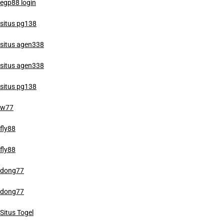
egp88 login
situs pg138
situs agen338
situs agen338
situs pg138
w77
fly88
fly88
dong77
dong77
Situs Togel