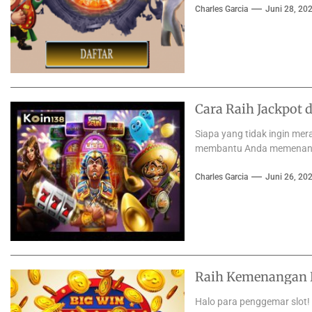
Charles Garcia
Juni 28, 20
Cara Raih Jackpot d
Siapa yang tidak ingin mera
membantu Anda memenangka
Charles Garcia
Juni 26, 20
Raih Kemenangan Be
Halo para penggemar slot!