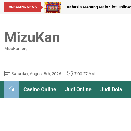
Skip
BREAKING NEWS
to
Rahasia Jackpot Besar: Cara Muda
the
content
Cara Raih Jackpot di Slot: Tips Ji
MizuKan
Raih Kemenangan Besar di Slot: T
MizuKan.org
Petualangan Menuju Jackpot Besa
Rahasia Menang Main Slot Online: 
Saturday, August 8th, 2026
7:00:28 AM
Rahasia Jackpot Besar: Cara Muda
Casino Online
Judi Online
Judi Bola
Cara Raih Jackpot di Slot: Tips Ji
Raih Kemenangan Besar di Slot: T