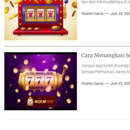
tips dan trik mudahnya di
Charles Garcia
Juni 24, 20
Cara Menangkan S
Jangan lagi kalah di seti
Semua Permainan, kamu bisa
Charles Garcia
Juni 22, 20