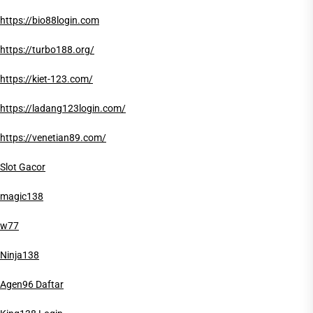
https://bio88login.com
https://turbo188.org/
https://kiet-123.com/
https://ladang123login.com/
https://venetian89.com/
Slot Gacor
magic138
w77
Ninja138
Agen96 Daftar