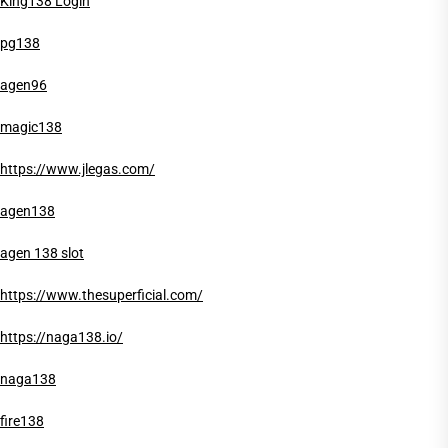
King138 Login
pg138
agen96
magic138
https://www.jlegas.com/
agen138
agen 138 slot
https://www.thesuperficial.com/
https://naga138.io/
naga138
fire138