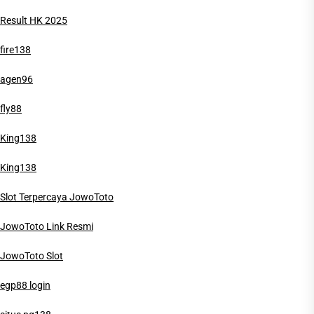
Result HK 2025
fire138
agen96
fly88
King138
King138
Slot Terpercaya JowoToto
JowoToto Link Resmi
JowoToto Slot
egp88 login