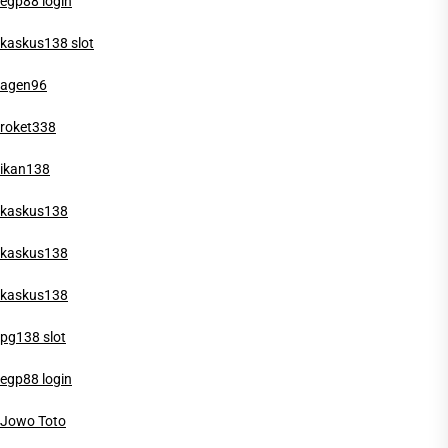
egp88 login
kaskus138 slot
agen96
roket338
ikan138
kaskus138
kaskus138
kaskus138
pg138 slot
egp88 login
Jowo Toto