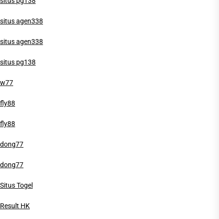
situs pg138
situs agen338
situs agen338
situs pg138
w77
fly88
fly88
dong77
dong77
Situs Togel
Result HK