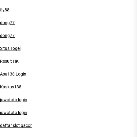
fly88
dong77
dong77
Situs Togel
Result HK
Asu138 Login
Kaskus138
jowototo login
jowototo login
daftar slot gacor