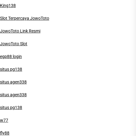
King138
Slot Terpercaya JowoToto
JowoToto Link Resmi
JowoToto Slot
egp88 login
situs pg138
situs agen338
situs agen338
situs pg138
w77
fly88