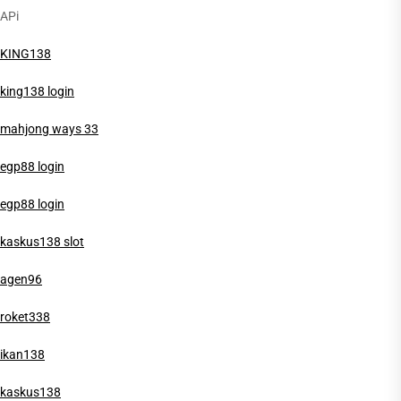
APi
KING138
king138 login
mahjong ways 33
egp88 login
egp88 login
kaskus138 slot
agen96
roket338
ikan138
kaskus138