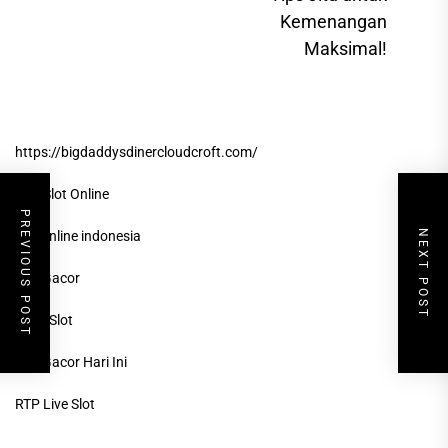
pos
Kemenangan
Maksimal!
https://bigdaddysdinercloudcroft.com/
RTP Slot Online
PREVIOUS POST
NEXT POST
slot online indonesia
Slot Gacor
Situs Slot
Slot Gacor Hari Ini
RTP Live Slot