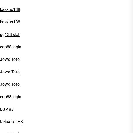
kaskus138
kaskus138
pg138 slot
egp88 login
Jowo Toto
Jowo Toto
Jowo Toto
egp88 login
EGP 88
Keluaran HK