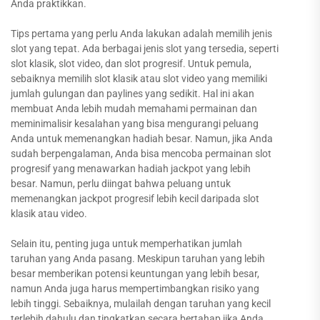
Anda praktikkan.
Tips pertama yang perlu Anda lakukan adalah memilih jenis
slot yang tepat. Ada berbagai jenis slot yang tersedia, seperti
slot klasik, slot video, dan slot progresif. Untuk pemula,
sebaiknya memilih slot klasik atau slot video yang memiliki
jumlah gulungan dan paylines yang sedikit. Hal ini akan
membuat Anda lebih mudah memahami permainan dan
meminimalisir kesalahan yang bisa mengurangi peluang
Anda untuk memenangkan hadiah besar. Namun, jika Anda
sudah berpengalaman, Anda bisa mencoba permainan slot
progresif yang menawarkan hadiah jackpot yang lebih
besar. Namun, perlu diingat bahwa peluang untuk
memenangkan jackpot progresif lebih kecil daripada slot
klasik atau video.
Selain itu, penting juga untuk memperhatikan jumlah
taruhan yang Anda pasang. Meskipun taruhan yang lebih
besar memberikan potensi keuntungan yang lebih besar,
namun Anda juga harus mempertimbangkan risiko yang
lebih tinggi. Sebaiknya, mulailah dengan taruhan yang kecil
terlebih dahulu dan tingkatkan secara bertahap jika Anda