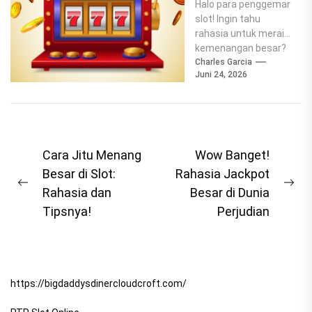
Halo para penggemar
slot! Ingin tahu
rahasia untuk meraih
kemenangan besar?
Yuk, simak tips dan
Charles Garcia
Juni 24, 2026
trik mudahnya di sini!
#SlotOnline
#TipsKemenangan
#T
Navigasi
Cara Jitu Menang
Wow Banget!
Besar di Slot:
Rahasia Jackpot
pos
Previous
Ne
Rahasia dan
Besar di Dunia
post:
pos
Tipsnya!
Perjudian
https://bigdaddysdinercloudcroft.com/