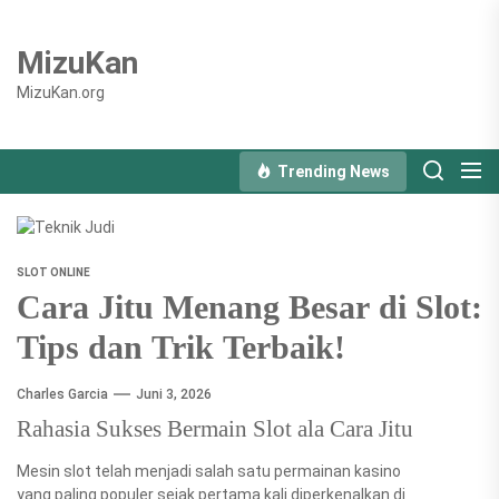
Skip
to
MizuKan
the
content
MizuKan.org
Trending News
SLOT ONLINE
Cara Jitu Menang Besar di Slot:
Tips dan Trik Terbaik!
Charles Garcia
Juni 3, 2026
Rahasia Sukses Bermain Slot ala Cara Jitu
Mesin slot telah menjadi salah satu permainan kasino
yang paling populer sejak pertama kali diperkenalkan di