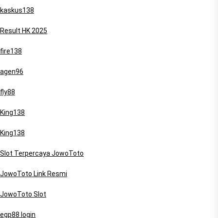
kaskus138
Result HK 2025
fire138
agen96
fly88
King138
King138
Slot Terpercaya JowoToto
JowoToto Link Resmi
JowoToto Slot
egp88 login