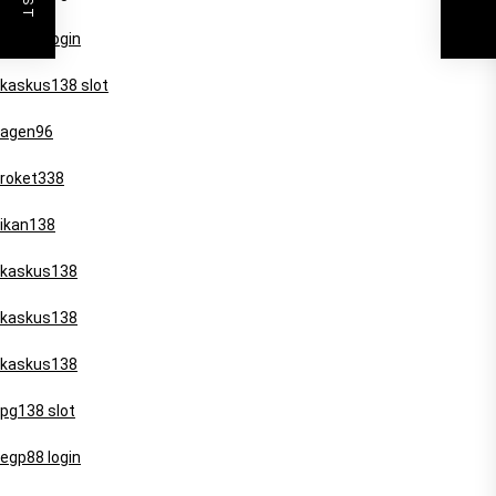
egp88 login
kaskus138 slot
agen96
roket338
ikan138
kaskus138
kaskus138
kaskus138
pg138 slot
egp88 login