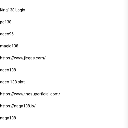
King138 Login
pg138
agen96
magic138
https://www.jlegas.com/
agen138
agen 138 slot
https://www.thesuperficial.com/
https://naga138.io/
naga138