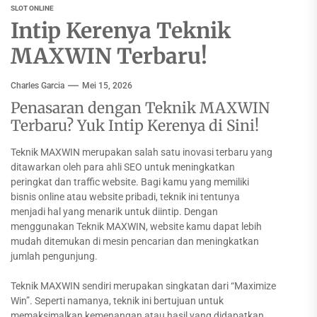
SLOT ONLINE
Intip Kerenya Teknik
MAXWIN Terbaru!
Charles Garcia
Mei 15, 2026
Penasaran dengan Teknik MAXWIN
Terbaru? Yuk Intip Kerenya di Sini!
Teknik MAXWIN merupakan salah satu inovasi terbaru yang
ditawarkan oleh para ahli SEO untuk meningkatkan
peringkat dan traffic website. Bagi kamu yang memiliki
bisnis online atau website pribadi, teknik ini tentunya
menjadi hal yang menarik untuk diintip. Dengan
menggunakan Teknik MAXWIN, website kamu dapat lebih
mudah ditemukan di mesin pencarian dan meningkatkan
jumlah pengunjung.
Teknik MAXWIN sendiri merupakan singkatan dari “Maximize
Win”. Seperti namanya, teknik ini bertujuan untuk
memaksimalkan kemenangan atau hasil yang didapatkan