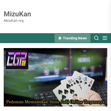
Skip
to
MizuKan
the
content
MizuKan.org
Trending News