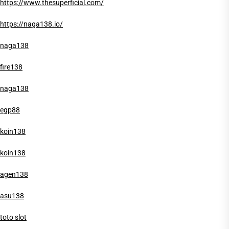
https://www.thesuperficial.com/
https://naga138.io/
naga138
fire138
naga138
egp88
koin138
koin138
agen138
asu138
toto slot