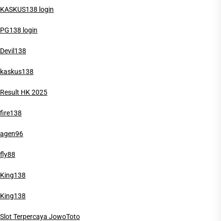
KASKUS138 login
PG138 login
Devil138
kaskus138
Result HK 2025
fire138
agen96
fly88
King138
King138
Slot Terpercaya JowoToto