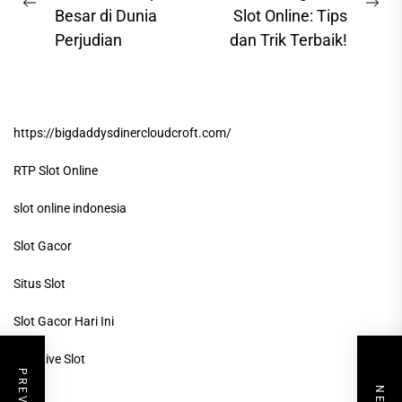
Previous
Ne
Besar di Dunia
Slot Online: Tips
post:
pos
Perjudian
dan Trik Terbaik!
https://bigdaddysdinercloudcroft.com/
RTP Slot Online
slot online indonesia
Slot Gacor
Situs Slot
Slot Gacor Hari Ini
RTP Live Slot