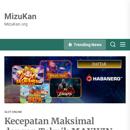
Skip
to
MizuKan
the
content
MizuKan.org
Trending News
SLOT ONLINE
Kecepatan Maksimal