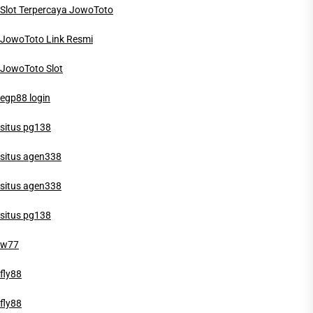
Slot Terpercaya JowoToto
JowoToto Link Resmi
JowoToto Slot
egp88 login
situs pg138
situs agen338
situs agen338
situs pg138
w77
fly88
fly88