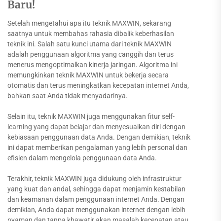
Baru!
Setelah mengetahui apa itu teknik MAXWIN, sekarang
saatnya untuk membahas rahasia dibalik keberhasilan
teknik ini. Salah satu kunci utama dari teknik MAXWIN
adalah penggunaan algoritma yang canggih dan terus
menerus mengoptimalkan kinerja jaringan. Algoritma ini
memungkinkan teknik MAXWIN untuk bekerja secara
otomatis dan terus meningkatkan kecepatan internet Anda,
bahkan saat Anda tidak menyadarinya.
Selain itu, teknik MAXWIN juga menggunakan fitur self-
learning yang dapat belajar dan menyesuaikan diri dengan
kebiasaan penggunaan data Anda. Dengan demikian, teknik
ini dapat memberikan pengalaman yang lebih personal dan
efisien dalam mengelola penggunaan data Anda.
Terakhir, teknik MAXWIN juga didukung oleh infrastruktur
yang kuat dan andal, sehingga dapat menjamin kestabilan
dan keamanan dalam penggunaan internet Anda. Dengan
demikian, Anda dapat menggunakan internet dengan lebih
nyaman dan tanpa khawatir akan masalah kecepatan atau