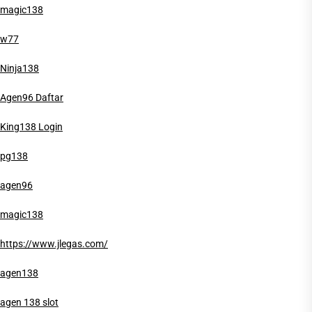
magic138
w77
Ninja138
Agen96 Daftar
King138 Login
pg138
agen96
magic138
https://www.jlegas.com/
agen138
agen 138 slot