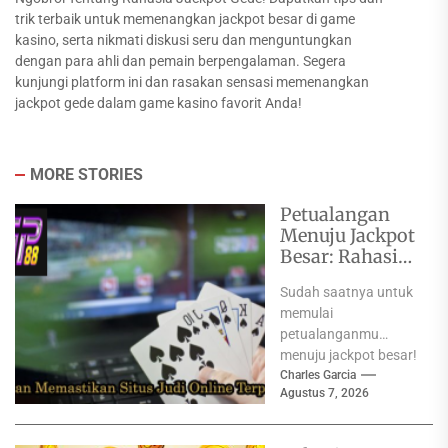
trik terbaik untuk memenangkan jackpot besar di game
kasino, serta nikmati diskusi seru dan menguntungkan
dengan para ahli dan pemain berpengalaman. Segera
kunjungi platform ini dan rasakan sensasi memenangkan
jackpot gede dalam game kasino favorit Anda!
MORE STORIES
Petualangan
Menuju Jackpot
Besar: Rahasia
Menguntungka
Sudah saatnya untuk
n yang Wajib
memulai
Diketahui!
petualanganmu
menuju jackpot besar!
Dengan mengetahui
Charles Garcia
Agustus 7, 2026
rahasia-rahasia
menguntungkan yang
wajib diketahui, kamu