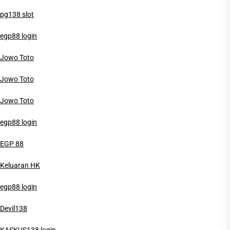
pg138 slot
egp88 login
Jowo Toto
Jowo Toto
Jowo Toto
egp88 login
EGP 88
Keluaran HK
egp88 login
Devil138