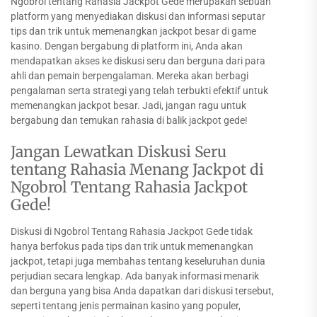
Ngobrol tentang Rahasia Jackpot Gede merupakan sebuah
platform yang menyediakan diskusi dan informasi seputar
tips dan trik untuk memenangkan jackpot besar di game
kasino. Dengan bergabung di platform ini, Anda akan
mendapatkan akses ke diskusi seru dan berguna dari para
ahli dan pemain berpengalaman. Mereka akan berbagi
pengalaman serta strategi yang telah terbukti efektif untuk
memenangkan jackpot besar. Jadi, jangan ragu untuk
bergabung dan temukan rahasia di balik jackpot gede!
Jangan Lewatkan Diskusi Seru
tentang Rahasia Menang Jackpot di
Ngobrol Tentang Rahasia Jackpot
Gede!
Diskusi di Ngobrol Tentang Rahasia Jackpot Gede tidak
hanya berfokus pada tips dan trik untuk memenangkan
jackpot, tetapi juga membahas tentang keseluruhan dunia
perjudian secara lengkap. Ada banyak informasi menarik
dan berguna yang bisa Anda dapatkan dari diskusi tersebut,
seperti tentang jenis permainan kasino yang populer,