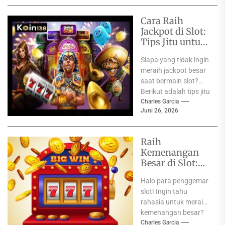
mendadak? Yuk,
simak artikel ini untuk
Cara Raih
tahu caranya!
Jackpot di Slot:
#jackpotbesar #unt
Tips Jitu untuk
Menang Besar!
Siapa yang tidak ingin
meraih jackpot besar
saat bermain slot?
Berikut adalah tips jitu
untuk membantu
Charles Garcia
Juni 26, 2026
Anda memenangkan
hadiah besar di slot!
Raih
Kemenangan
Besar di Slot:
Tips dan Trik
Halo para penggemar
Mudahnya!
slot! Ingin tahu
rahasia untuk meraih
kemenangan besar?
Yuk, simak tips dan
Charles Garcia