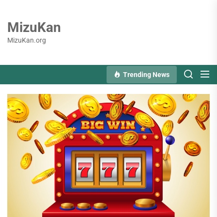
Skip
to
MizuKan
the
content
MizuKan.org
Trending News