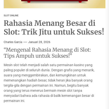
SLOT ONLINE
Rahasia Menang Besar di
Slot: Trik Jitu untuk Sukses!
Charles Garcia
Januari 28, 2026
“Mengenal Rahasia Menang di Slot:
Tips Ampuh untuk Sukses!”
Mesin slot telah menjadi salah satu permainan kasino yang
paling populer di seluruh dunia. Dengan grafis yang menarik,
suara yang menggembirakan, dan kemungkinan untuk
memenangkan hadiah besar, tidak heran jika banyak orang
tergila-gila dengan permainan ini. Namun, begitu banyak
orang yang terus menerus bermain mesin slot tanpa
menyadari bahwa ada rahasia di balik kemenangan besar di
permainan ini.