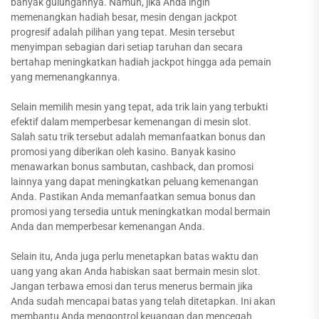
banyak gulungannya. Namun, jika Anda ingin
memenangkan hadiah besar, mesin dengan jackpot
progresif adalah pilihan yang tepat. Mesin tersebut
menyimpan sebagian dari setiap taruhan dan secara
bertahap meningkatkan hadiah jackpot hingga ada pemain
yang memenangkannya.
Selain memilih mesin yang tepat, ada trik lain yang terbukti
efektif dalam memperbesar kemenangan di mesin slot.
Salah satu trik tersebut adalah memanfaatkan bonus dan
promosi yang diberikan oleh kasino. Banyak kasino
menawarkan bonus sambutan, cashback, dan promosi
lainnya yang dapat meningkatkan peluang kemenangan
Anda. Pastikan Anda memanfaatkan semua bonus dan
promosi yang tersedia untuk meningkatkan modal bermain
Anda dan memperbesar kemenangan Anda.
Selain itu, Anda juga perlu menetapkan batas waktu dan
uang yang akan Anda habiskan saat bermain mesin slot.
Jangan terbawa emosi dan terus menerus bermain jika
Anda sudah mencapai batas yang telah ditetapkan. Ini akan
membantu Anda mengontrol keuangan dan mencegah