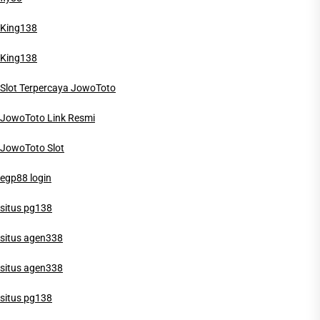
King138
King138
Slot Terpercaya JowoToto
JowoToto Link Resmi
JowoToto Slot
egp88 login
situs pg138
situs agen338
situs agen338
situs pg138