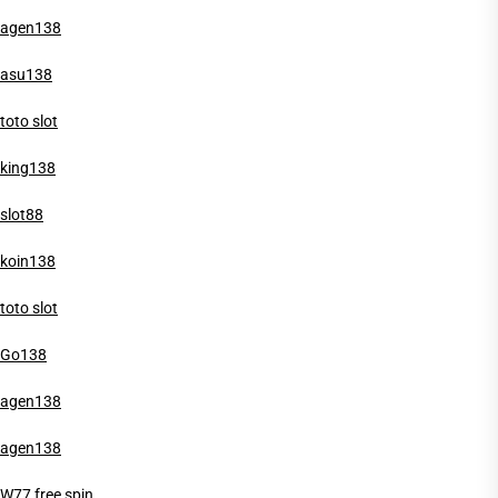
agen138
asu138
toto slot
king138
slot88
koin138
toto slot
Go138
agen138
agen138
W77 free spin