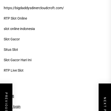
https://bigdaddysdinercloudcroft.com/
RTP Slot Online
slot online indonesia
Slot Gacor
Situs Slot
Slot Gacor Hari Ini
RTP Live Slot
APi
PREVIOUS POST
KING138
NEXT POST
king138 login