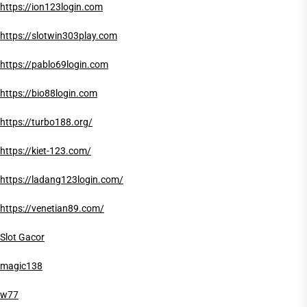
https://ion123login.com
https://slotwin303play.com
https://pablo69login.com
https://bio88login.com
https://turbo188.org/
https://kiet-123.com/
https://ladang123login.com/
https://venetian89.com/
Slot Gacor
magic138
w77