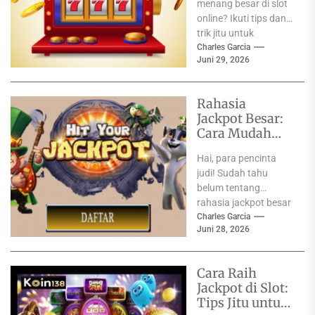
menang besar di slot
online? Ikuti tips dan
trik jitu untuk
memaksimalkan
Charles Garcia
Juni 29, 2026
peluangmu dan raih
kemenangan besar di
Rahasia Menang
Rahasia
Main Slot Online!
Jackpot Besar:
Cara Mudah
Dapat Untung
Hai, para pencinta
Besar!
judi! Sudah tahu
belum tentang
rahasia jackpot besar
yang bisa membuat
Charles Garcia
Juni 28, 2026
kamu kaya
mendadak? Yuk,
simak artikel ini untuk
Cara Raih
tahu caranya!
Jackpot di Slot:
#jackpotbesar #unt
Tips Jitu untuk