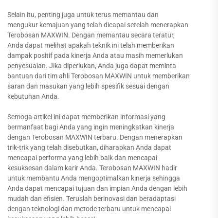
Selain itu, penting juga untuk terus memantau dan
mengukur kemajuan yang telah dicapai setelah menerapkan
Terobosan MAXWIN. Dengan memantau secara teratur,
Anda dapat melihat apakah teknik ini telah memberikan
dampak positif pada kinerja Anda atau masih memerlukan
penyesuaian. Jika diperlukan, Anda juga dapat meminta
bantuan dari tim ahli Terobosan MAXWIN untuk memberikan
saran dan masukan yang lebih spesifik sesuai dengan
kebutuhan Anda.
Semoga artikel ini dapat memberikan informasi yang
bermanfaat bagi Anda yang ingin meningkatkan kinerja
dengan Terobosan MAXWIN terbaru. Dengan menerapkan
trik-trik yang telah disebutkan, diharapkan Anda dapat
mencapai performa yang lebih baik dan mencapai
kesuksesan dalam karir Anda. Terobosan MAXWIN hadir
untuk membantu Anda mengoptimalkan kinerja sehingga
Anda dapat mencapai tujuan dan impian Anda dengan lebih
mudah dan efisien. Teruslah berinovasi dan beradaptasi
dengan teknologi dan metode terbaru untuk mencapai