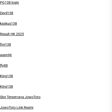
PG138 login
Devil138
kaskus138
Result HK 2025
fire138
agen96
fly88
King138
King138
Slot Terpercaya JowoToto
JowoToto Link Resmi