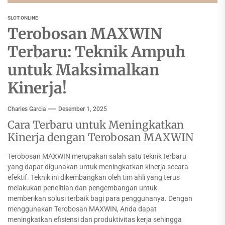
SLOT ONLINE
Terobosan MAXWIN
Terbaru: Teknik Ampuh
untuk Maksimalkan
Kinerja!
Charles Garcia
Desember 1, 2025
Cara Terbaru untuk Meningkatkan
Kinerja dengan Terobosan MAXWIN
Terobosan MAXWIN merupakan salah satu teknik terbaru
yang dapat digunakan untuk meningkatkan kinerja secara
efektif. Teknik ini dikembangkan oleh tim ahli yang terus
melakukan penelitian dan pengembangan untuk
memberikan solusi terbaik bagi para penggunanya. Dengan
menggunakan Terobosan MAXWIN, Anda dapat
meningkatkan efisiensi dan produktivitas kerja sehingga