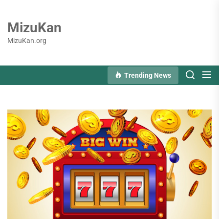
Skip
to
MizuKan
the
content
MizuKan.org
Trending News