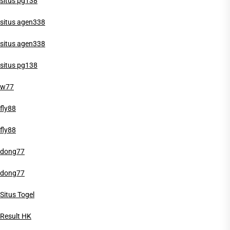
situs pg138
situs agen338
situs agen338
situs pg138
w77
fly88
fly88
dong77
dong77
Situs Togel
Result HK