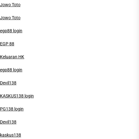
Jowo Toto
Jowo Toto
egp88 login
EGP 88
Keluaran HK
egp88 login
Devil138
KASKUS138 login
PG138 login
Devil138
kaskus138