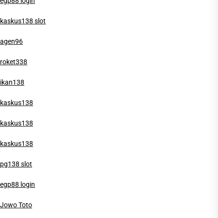
egp88 login
kaskus138 slot
agen96
roket338
ikan138
kaskus138
kaskus138
kaskus138
pg138 slot
egp88 login
Jowo Toto