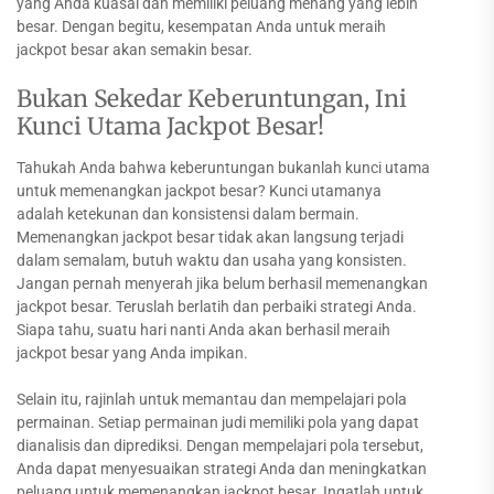
yang Anda kuasai dan memiliki peluang menang yang lebih
besar. Dengan begitu, kesempatan Anda untuk meraih
jackpot besar akan semakin besar.
Bukan Sekedar Keberuntungan, Ini
Kunci Utama Jackpot Besar!
Tahukah Anda bahwa keberuntungan bukanlah kunci utama
untuk memenangkan jackpot besar? Kunci utamanya
adalah ketekunan dan konsistensi dalam bermain.
Memenangkan jackpot besar tidak akan langsung terjadi
dalam semalam, butuh waktu dan usaha yang konsisten.
Jangan pernah menyerah jika belum berhasil memenangkan
jackpot besar. Teruslah berlatih dan perbaiki strategi Anda.
Siapa tahu, suatu hari nanti Anda akan berhasil meraih
jackpot besar yang Anda impikan.
Selain itu, rajinlah untuk memantau dan mempelajari pola
permainan. Setiap permainan judi memiliki pola yang dapat
dianalisis dan diprediksi. Dengan mempelajari pola tersebut,
Anda dapat menyesuaikan strategi Anda dan meningkatkan
peluang untuk memenangkan jackpot besar. Ingatlah untuk