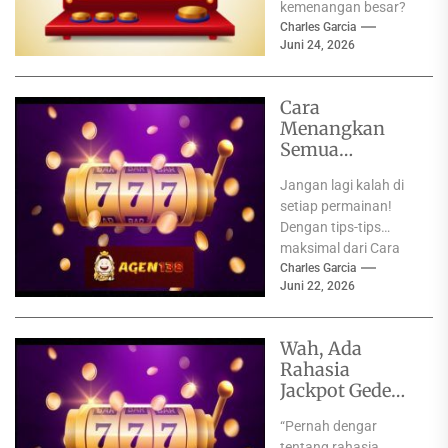
kemenangan besar?
Yuk, simak tips dan
Charles Garcia
Juni 24, 2026
trik mudahnya di sini!
#SlotOnline
#TipsKemenangan #T
Cara
Menangkan
Semua
Permainan:
Jangan lagi kalah di
Tips Maksimal!
setiap permainan!
Dengan tips-tips
maksimal dari Cara
Menangkan Semua
Charles Garcia
Juni 22, 2026
Permainan, kamu bisa
jadi juara di segala
game! Yuk cek
Wah, Ada
sekarang! 😎
Rahasia
Jackpot Gede
yang Jarang
“Pernah dengar
Diketahui!
tentang rahasia