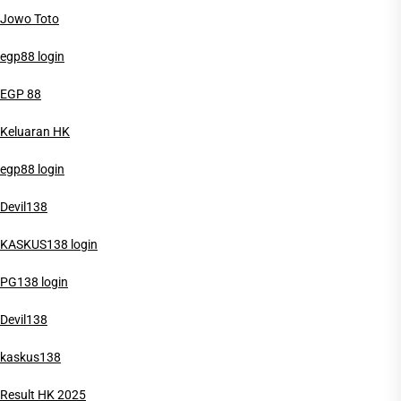
Jowo Toto
egp88 login
EGP 88
Keluaran HK
egp88 login
Devil138
KASKUS138 login
PG138 login
Devil138
kaskus138
Result HK 2025