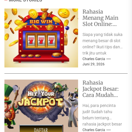
Rahasia
Menang Main
Slot Online:
Tips dan Trik
Siapa yang tidak suka
Jitu!
menang besar di slot
online? Ikuti tips dan
trik jitu untuk
memaksimalkan
Charles Garcia
Juni 29, 2026
peluangmu dan raih
kemenangan besar di
Rahasia Menang
Rahasia
Main Slot Online!
Jackpot Besar:
Cara Mudah
Dapat Untung
Hai, para pencinta
Besar!
judi! Sudah tahu
belum tentang
rahasia jackpot besar
yang bisa membuat
Charles Garcia