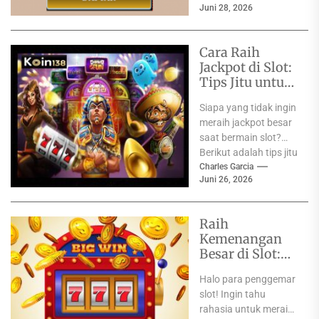
Juni 28, 2026
kamu kaya
mendadak? Yuk,
simak artikel ini untuk
Cara Raih
tahu caranya!
Jackpot di Slot:
#jackpotbesar #unt
Tips Jitu untuk
Menang Besar!
Siapa yang tidak ingin
meraih jackpot besar
saat bermain slot?
Berikut adalah tips jitu
untuk membantu
Charles Garcia
Juni 26, 2026
Anda memenangkan
hadiah besar di slot!
Raih
Kemenangan
Besar di Slot:
Tips dan Trik
Halo para penggemar
Mudahnya!
slot! Ingin tahu
rahasia untuk meraih