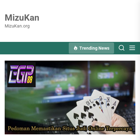
Skip
to
MizuKan
the
content
MizuKan.org
Trending News