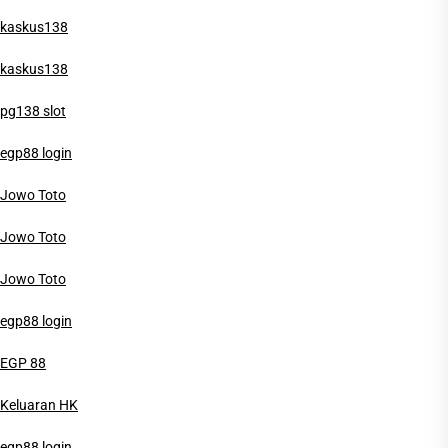
kaskus138
kaskus138
pg138 slot
egp88 login
Jowo Toto
Jowo Toto
Jowo Toto
egp88 login
EGP 88
Keluaran HK
egp88 login