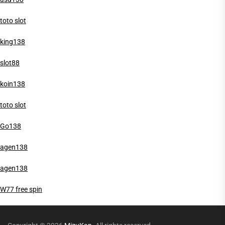
toto slot
king138
slot88
koin138
toto slot
Go138
agen138
agen138
W77 free spin